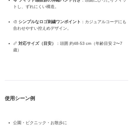
🔄
フィット感抜群の伸縮バンド付き
：頭囲にぴったりフィッ
トし、ずれにくい構造。
🎨
シンプルなロゴ刺繍ワンポイント
：カジュアルコーデにも
合わせやすい控えめデザイン。
📏
対応サイズ（目安）
：頭囲 約48-53 cm（年齢目安 2〜7
歳）
使用シーン例
公園・ピクニック・お散歩に