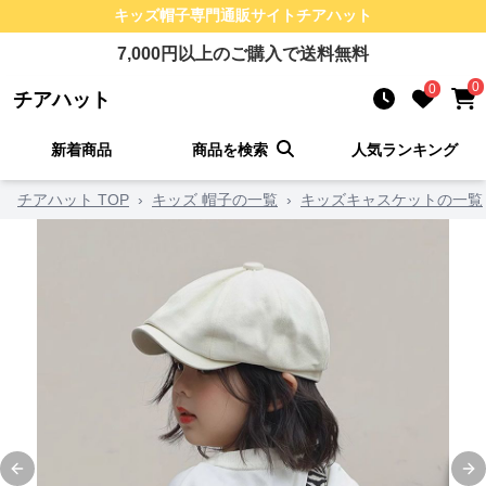
キッズ帽子
専門通販サイト
チアハット
7,000
円以上のご購入で送料無料
0
0
チアハット
新着商品
商品を検索
人気ランキング
チアハット TOP
›
キッズ 帽子の一覧
›
キッズキャスケットの一覧
Previous slide
Ne