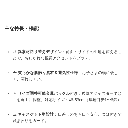
主な特長・機能
🎨
異素材切り替えデザイン
：前面・サイドの生地を変えるこ
とで、おしゃれな視覚アクセントをプラス。
☁️
柔らかな肌触り素材＆通気性仕様
：お子さまの頭に優し
く、蒸れにくい。
🔧
サイズ調整可能金属バックル付き
：後部アジャスターで頭
囲を自由に調整。対応サイズ：46-53cm（年齢目安1〜6歳）
🧢
キャスケット型設計
：日差しのある日も安心、つば付きで
顔まわりをガード。