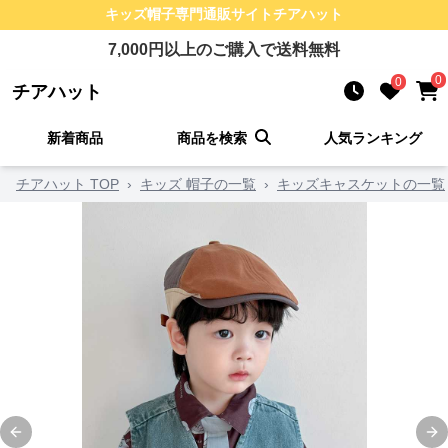
キッズ帽子
専門通販サイト
チアハット
7,000
円以上のご購入で送料無料
0
0
チアハット
新着商品
商品を検索
人気ランキング
チアハット TOP
›
キッズ 帽子の一覧
›
キッズキャスケットの一覧
Previous slide
Ne