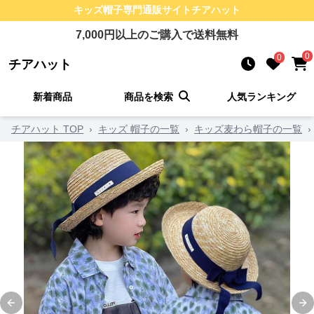
キッズ帽子
専門通販サイト
チアハット
7,000
円以上のご購入で送料無料
0
0
チアハット
新着商品
商品を検索
人気ランキング
チアハット TOP
›
キッズ 帽子の一覧
›
キッズ麦わら帽子の一覧
›
Previous slide
Ne