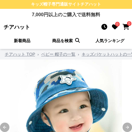
キッズ帽子
専門通販サイト
チアハット
7,000
円以上のご購入で送料無料
0
0
チアハット
新着商品
商品を検索
人気ランキング
チアハット TOP
›
ベビー 帽子の一覧
›
キッズバケットハットの一
Previous slide
Ne