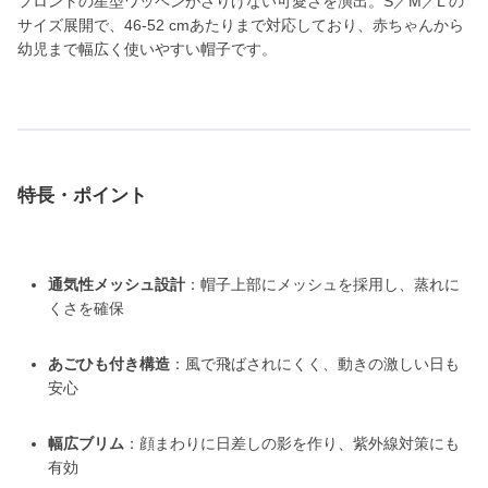
フロントの星型ワッペンがさりげない可愛さを演出。S／M／L の
サイズ展開で、46-52 cmあたりまで対応しており、赤ちゃんから
幼児まで幅広く使いやすい帽子です。
特長・ポイント
通気性メッシュ設計
：帽子上部にメッシュを採用し、蒸れに
くさを確保
あごひも付き構造
：風で飛ばされにくく、動きの激しい日も
安心
幅広ブリム
：顔まわりに日差しの影を作り、紫外線対策にも
有効