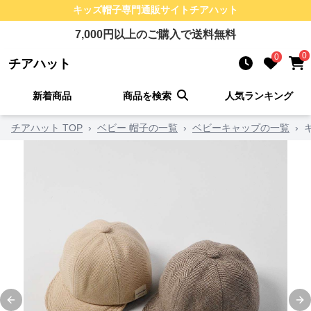
キッズ帽子
専門通販サイト
チアハット
7,000
円以上のご購入で送料無料
0
0
チアハット
新着商品
商品を検索
人気ランキング
チアハット TOP
›
ベビー 帽子の一覧
›
ベビーキャップの一覧
›
Previous slide
Ne