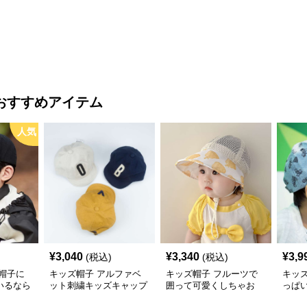
通気性◎
ケット
これ！ 王道キッズ向け
う！
【46–
カジュアルロゴキャップ
帽子
【46–54cm・成長に合わ
せ調整可能】
おすすめアイテム
人気
¥
3,040
¥
3,340
¥
3,9
(税込)
(税込)
帽子に
キッズ帽子 アルファベ
キッズ帽子 フルーツで
キッ
いるなら
ット刺繍キッズキャップ
囲って可愛くしちゃお
っぱ
ズ向け
う！ メッシュフルーツ
のキ