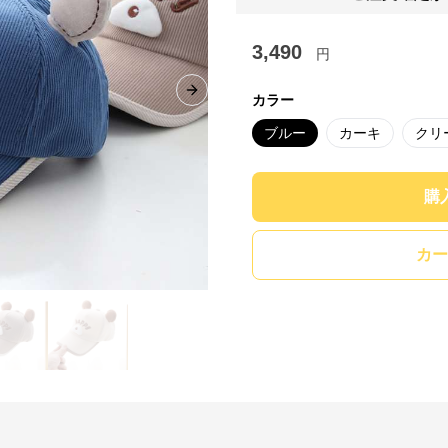
3,490
円
Next slide
カラー
ブルー
カーキ
クリ
購
カー