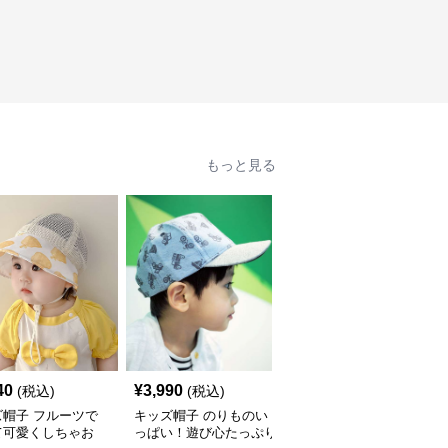
もっと見る
40
¥
3,990
¥
2,990
(税込)
(税込)
(税込)
ズ帽子 フルーツで
キッズ帽子 のりものい
恐竜デザイン キッズ帽
て可愛くしちゃお
っぱい！遊び心たっぷり
子｜コーデュロイ素材の