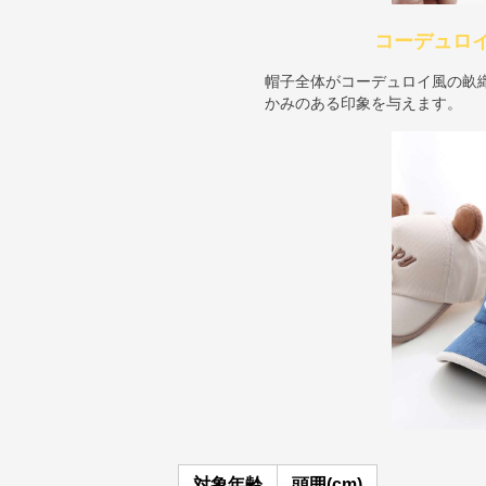
コーデュロ
帽子全体がコーデュロイ風の畝
かみのある印象を与えます。
対象年齢
頭囲(cm)