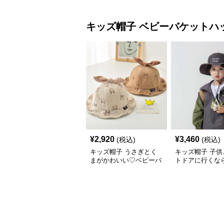
46–52cm
カジュアルロゴ
【46–54cm・
せ調整可能】
キッズ帽子
ベビーバケットハ
¥
2,920
¥
3,460
(税込)
(税込)
キッズ帽子 うさぎとく
キッズ帽子 子供
まがかわいい♡ベビーバ
トドアに行くな
ケットハット｜通気性◎
子が必須！ チア
コーデュロイ素材【46–
一押しのキッズ
48cm】
アバケットハッ