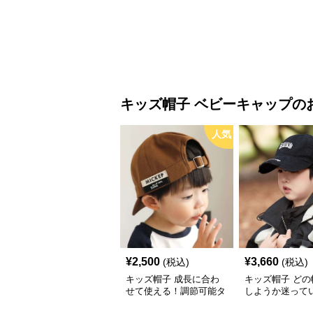
グ付きキッズキャップ｜
ケットハット｜
46–52cm
コーデュロイ素材
48cm】
キッズ帽子
ベビーキャップ
の
人気
¥
2,500
¥
3,660
(税込)
(税込)
キッズ帽子 成長に合わ
キッズ帽子 どの
せて使える！調節可能タ
しようか迷って
グ付きキッズキャップ｜
これ！ 王道キッ