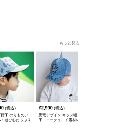
 メッシュフルーツ
のキッズキャップ｜サイ
遊び心ベビーキャップ
 ベビーキャップ
ズ44〜54cmで成長に合
わせ調整可
もっと見る
90
¥
2,990
¥
2,990
(税込)
(税込)
(税込)
ズ帽子 のりものい
恐竜デザイン キッズ帽
キッズ帽子 笑顔の親友
い！遊び心たっぷり
子｜コーデュロイ素材の
キッズキャップ
ッズキャップ｜サイ
遊び心ベビーキャップ