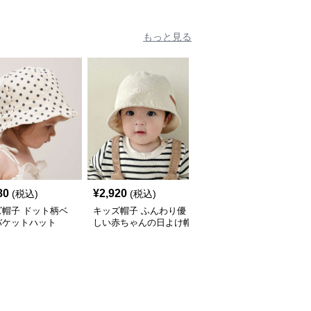
〜54cmで成長に合
調整可
もっと見る
人
80
¥
2,920
¥
2,920
(税込)
(税込)
(税込)
ズ帽子 ドット柄ベ
キッズ帽子 ふんわり優
キッズ帽子 子供用ふわ
バケットハット
しい赤ちゃんの日よけ帽
ふわテクスチャーバケッ
ト帽