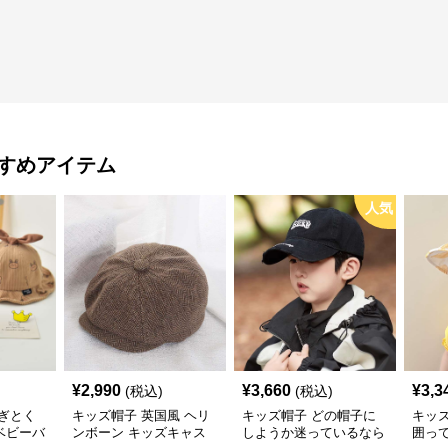
すめアイテム
人気
¥
2,990
¥
3,660
¥
3,3
(税込)
(税込)
ぎとく
キッズ帽子 英国風 ヘリ
キッズ帽子 どの帽子に
キッ
ベビーバ
ンボーン キッズキャス
しようか迷っているなら
囲っ