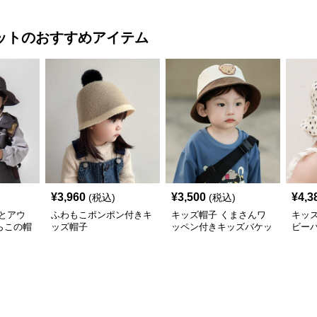
キャップ
帽子 ベビーキャップ
ズ44
成長に合わ
わせ
ット
のおすすめアイテム
¥
3,960
¥
3,500
¥
4,3
(税込)
(税込)
とアウ
ふわもこポンポン付きキ
キッズ帽子 くまさんワ
キッ
らこの帽
ッズ帽子
ッペン付きキッズバケッ
ビー
ハット
トハット
アウトド
ト