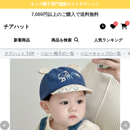
キッズ帽子
専門通販サイト
チアハット
7,000
円以上のご購入で送料無料
0
0
チアハット
新着商品
商品を検索
人気ランキング
チアハット TOP
›
ベビー 帽子の一覧
›
ベビーキャップの一覧
›
Previous slide
Ne