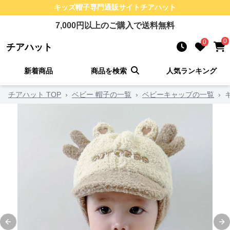
キッズ帽子
専門通販サイト
チアハット
7,000
円以上のご購入で送料無料
0
0
チアハット
新着商品
商品を検索
人気ランキング
チアハット TOP
›
ベビー 帽子の一覧
›
ベビーキャップの一覧
›
Previous slide
Ne