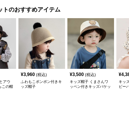
ット
のおすすめアイテム
¥
3,960
¥
3,500
¥
4,3
(税込)
(税込)
とアウ
ふわもこポンポン付きキ
キッズ帽子 くまさんワ
キッ
らこの帽
ッズ帽子
ッペン付きキッズバケッ
ビー
ハット
トハット
アウトド
ト