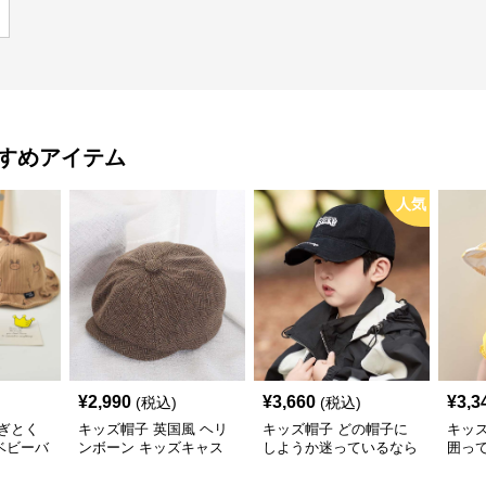
すめアイテム
人気
¥
2,990
¥
3,660
¥
3,3
(税込)
(税込)
ぎとく
キッズ帽子 英国風 ヘリ
キッズ帽子 どの帽子に
キッ
ベビーバ
ンボーン キッズキャス
しようか迷っているなら
囲っ
通気性◎
ケット
これ！ 王道キッズ向け
う！
【46–
カジュアルロゴキャップ
帽子