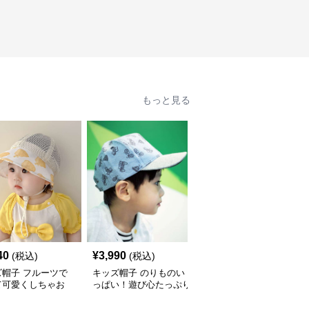
もっと見る
40
¥
3,990
¥
2,990
(税込)
(税込)
(税込)
ズ帽子 フルーツで
キッズ帽子 のりものい
恐竜デザイン キッズ帽
て可愛くしちゃお
っぱい！遊び心たっぷり
子｜コーデュロイ素材の
 メッシュフルーツ
のキッズキャップ｜サイ
遊び心ベビーキャップ
 ベビーキャップ
ズ44〜54cmで成長に合