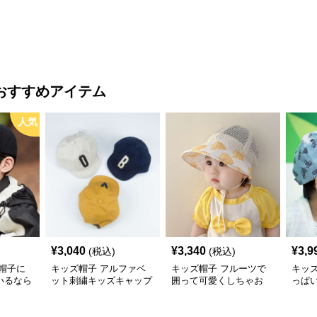
【46–54cm・成長に合わ
せ調整可能】
おすすめアイテム
人気
¥
3,040
¥
3,340
¥
3,9
(税込)
(税込)
帽子に
キッズ帽子 アルファベ
キッズ帽子 フルーツで
キッ
いるなら
ット刺繍キッズキャップ
囲って可愛くしちゃお
っぱ
ズ向け
う！ メッシュフルーツ
のキ
キャップ
帽子 ベビーキャップ
ズ44
成長に合わ
わせ