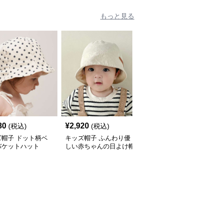
もっと見る
人
80
¥
2,920
¥
2,920
(税込)
(税込)
(税込)
ズ帽子 ドット柄ベ
キッズ帽子 ふんわり優
キッズ帽子 子供用ふわ
バケットハット
しい赤ちゃんの日よけ帽
ふわテクスチャーバケッ
ト帽