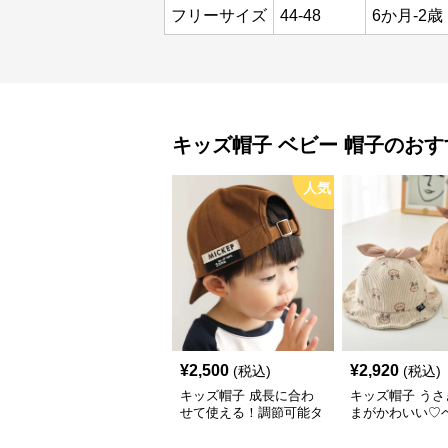
フリーサイズ
44-48
6か月-2歳
キッズ帽子
ベビー 帽子
のおす
人気
¥
2,500
¥
2,920
(税込)
(税込)
キッズ帽子 成長に合わ
キッズ帽子 うさ
せて使える！調節可能タ
まがかわいい♡
グ付きキッズキャップ｜
ケットハット｜
46–52cm
コーデュロイ素材