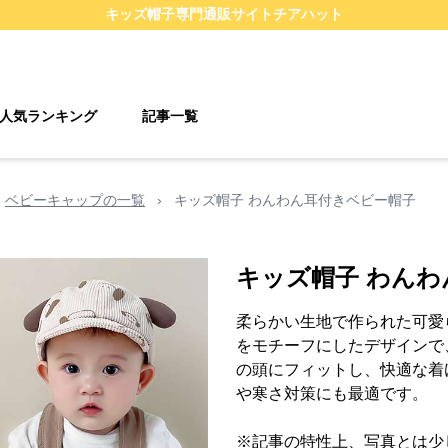
キッズ帽子
専門通販サイト
チアハット
人気ランキング
記事一覧
ベビーキャップの一覧
›
キッズ帽子 わんわん耳付きベビー帽子
キッズ帽子 わん
柔らかい生地で作られた可愛
をモチーフにしたデザインで
の頭にフィットし、快適な着
や寒さ対策にも最適です。
※記事の特性上、写真とは少