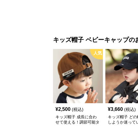
48cm】
キッズ帽子
ベビーキャップ
の
人気
¥
2,500
¥
3,660
(税込)
(税込)
キッズ帽子 成長に合わ
キッズ帽子 どの
せて使える！調節可能タ
しようか迷って
グ付きキッズキャップ｜
これ！ 王道キッ
46–52cm
カジュアルロゴ
【46–54cm・