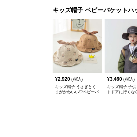
せ調整可能】
キッズ帽子
ベビーバケットハ
¥
2,920
¥
3,460
(税込)
(税込)
キッズ帽子 うさぎとく
キッズ帽子 子供
まがかわいい♡ベビーバ
トドアに行くな
ケットハット｜通気性◎
子が必須！ チア
コーデュロイ素材【46–
一押しのキッズ
48cm】
アバケットハッ