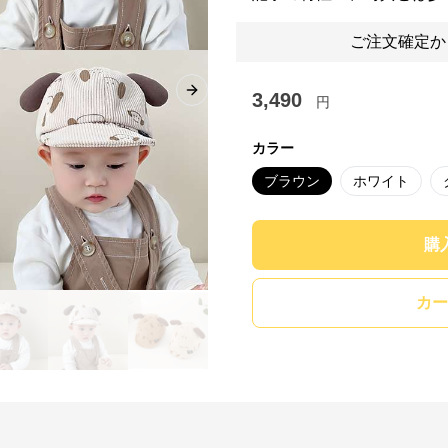
ご注文確定か
3,490
Next slide
円
カラー
ブラウン
ホワイト
購
カー