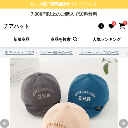
キッズ帽子
専門通販サイト
チアハット
7,000
円以上のご購入で送料無料
0
0
チアハット
新着商品
商品を検索
人気ランキング
チアハット TOP
›
ベビー 帽子の一覧
›
ベビーキャップの一覧
›
Previous slide
Ne