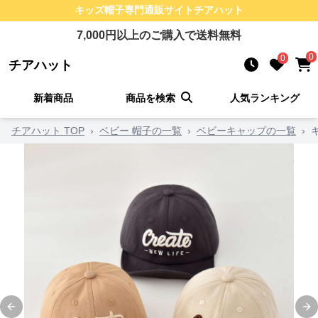
キッズ帽子
専門通販サイト
チアハット
7,000
円以上のご購入で送料無料
0
0
チアハット
新着商品
商品を検索
人気ランキング
チアハット TOP
›
ベビー 帽子の一覧
›
ベビーキャップの一覧
›
キ
Previous slide
Ne