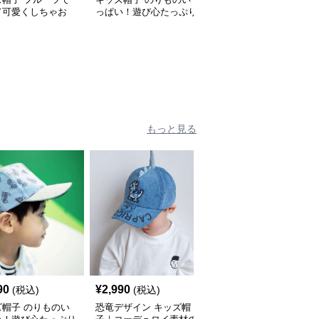
て可愛くしちゃお
っぱい！遊び心たっぷり
子｜コーデュロイ素材の
 メッシュフルーツ
のキッズキャップ｜サイ
遊び心ベビーキャップ
 ベビーキャップ
ズ44〜54cmで成長に合
わせ調整可
もっと見る
90
¥
2,990
¥
2,990
(税込)
(税込)
(税込)
ズ帽子 のりものい
恐竜デザイン キッズ帽
キッズ帽子 笑顔の親友