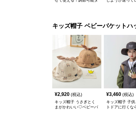
せて使える！調節可能タ
しようか迷って
グ付きキッズキャップ｜
これ！ 王道キッ
46–52cm
カジュアルロゴ
【46–54cm・
せ調整可能】
キッズ帽子
ベビーバケットハ
¥
2,920
¥
3,460
(税込)
(税込)
キッズ帽子 うさぎとく
キッズ帽子 子供
まがかわいい♡ベビーバ
トドアに行くな
ケットハット｜通気性◎
子が必須！ チア
コーデュロイ素材【46–
一押しのキッズ
48cm】
アバケットハッ