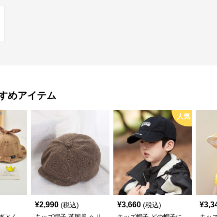
すめアイテム
人気
¥
2,990
¥
3,660
¥
3,3
(税込)
(税込)
ぎとく
キッズ帽子 英国風 ヘリ
キッズ帽子 どの帽子に
キッ