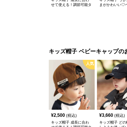
せて使える！調節可能タ
まがかわいい♡
グ付きキッズキャップ｜
ケットハット｜
46–52cm
コーデュロイ素材
48cm】
キッズ帽子
ベビーキャップ
の
人気
¥
2,500
¥
3,660
(税込)
(税込)
キッズ帽子 成長に合わ
キッズ帽子 どの