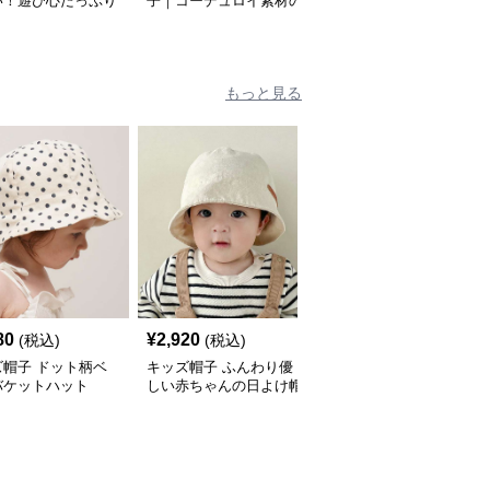
い！遊び心たっぷり
子｜コーデュロイ素材の
キッズキャップ
ッズキャップ｜サイ
遊び心ベビーキャップ
〜54cmで成長に合
調整可
もっと見る
人
80
¥
2,920
¥
2,920
(税込)
(税込)
(税込)
ズ帽子 ドット柄ベ
キッズ帽子 ふんわり優
キッズ帽子 子供用ふわ
バケットハット
しい赤ちゃんの日よけ帽
ふわテクスチャーバケッ
ト帽