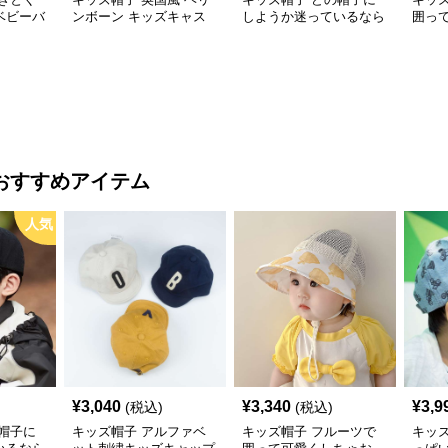
ベビーバ
ンボーン キッズキャス
しようか迷っているなら
囲っ
通気性◎
ケット
これ！ 王道キッズ向け
う！
【46–
カジュアルロゴキャップ
帽子
【46–54cm・成長に合わ
せ調整可能】
おすすめアイテム
人気
¥
3,040
¥
3,340
¥
3,9
(税込)
(税込)
帽子に
キッズ帽子 アルファベ
キッズ帽子 フルーツで
キッ