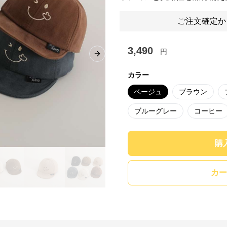
ご注文確定か
3,490
円
Next slide
カラー
ベージュ
ブラウン
ブルーグレー
コーヒー
購
カー