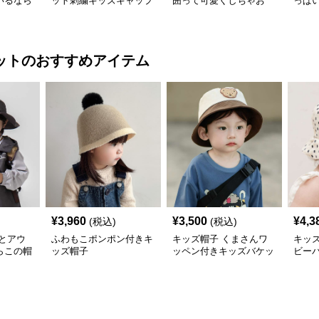
いるなら
ット刺繍キッズキャップ
囲って可愛くしちゃお
っぱ
ズ向け
う！ メッシュフルーツ
のキ
キャップ
帽子 ベビーキャップ
ズ44
成長に合わ
わせ
ット
のおすすめアイテム
¥
3,960
¥
3,500
¥
4,3
(税込)
(税込)
とアウ
ふわもこポンポン付きキ
キッズ帽子 くまさんワ
キッ
らこの帽
ッズ帽子
ッペン付きキッズバケッ
ビー
ハット
トハット
アウトド
ト