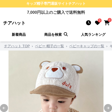
キッズ帽子
専門通販サイト
チアハット
7,000
円以上のご購入で送料無料
0
0
チアハット
新着商品
商品を検索
人気ランキング
チアハット TOP
›
ベビー 帽子の一覧
›
ベビーキャップの一覧
›
Previous slide
Ne