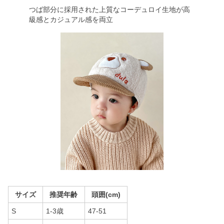
つば部分に採用された上質なコーデュロイ生地が高
級感とカジュアル感を両立
サイズ
推奨年齢
頭囲(cm)
S
1-3歳
47-51