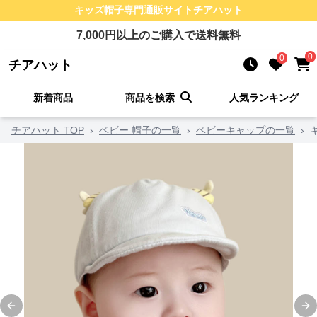
キッズ帽子
専門通販サイト
チアハット
7,000
円以上のご購入で送料無料
0
0
チアハット
新着商品
商品を検索
人気ランキング
チアハット TOP
›
ベビー 帽子の一覧
›
ベビーキャップの一覧
›
Previous slide
Ne