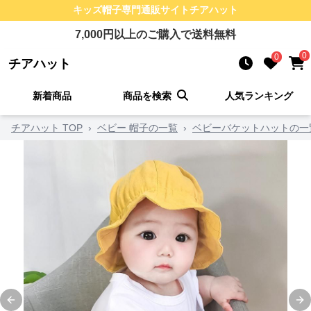
キッズ帽子
専門通販サイト
チアハット
7,000
円以上のご購入で送料無料
0
0
チアハット
新着商品
商品を検索
人気ランキング
チアハット TOP
›
ベビー 帽子の一覧
›
ベビーバケットハットの一
Previous slide
Ne