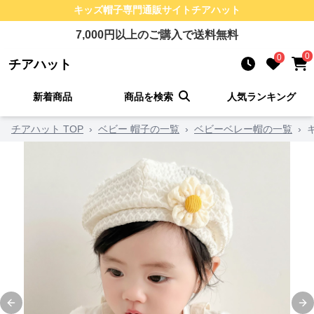
キッズ帽子
専門通販サイト
チアハット
7,000
円以上のご購入で送料無料
0
0
チアハット
新着商品
商品を検索
人気ランキング
チアハット TOP
›
ベビー 帽子の一覧
›
ベビーベレー帽の一覧
›
Previous slide
Ne