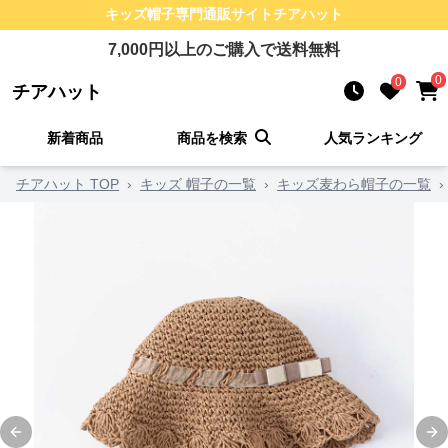
キッズ帽子
専門通販サイト
チアハット
7,000
円以上のご購入で送料無料
0
0
チアハット
新着商品
商品を検索
人気ランキング
チアハット TOP
›
キッズ 帽子の一覧
›
キッズ麦わら帽子の一覧
›
Previous slide
Ne