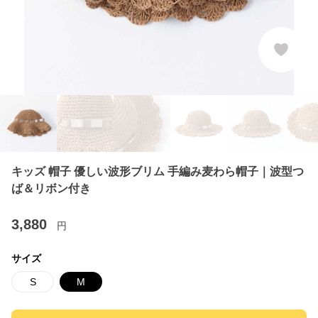
キッズ 帽子 優しい波形ブリム 手編み麦わら帽子｜波型つ
ば＆リボン付き
3,880
円
サイズ
S
M