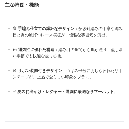
主な特長・機能
🧶
手編み仕立ての繊細なデザイン
：かぎ針編みの丁寧な編み
目と裾の波打つレース模様が、優雅な雰囲気を演出。
🌬️
通気性に優れた構造
：編み目の隙間から風が通り、蒸し暑
い季節でも快適な被り心地。
🎀
リボン装飾付きデザイン
：つばの部分にあしらわれたリボ
ンテープが、上品で愛らしい印象をプラス。
✅
夏のお出かけ・レジャー・通園に最適なサマーハット
。