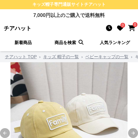
キッズ帽子
専門通販サイト
チアハット
7,000
円以上のご購入で送料無料
0
0
チアハット
新着商品
商品を検索
人気ランキング
チアハット TOP
›
キッズ 帽子の一覧
›
ベビーキャップの一覧
›
Previous slide
Ne