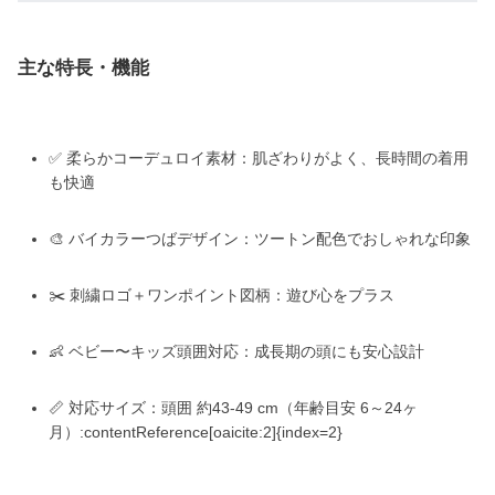
主な特長・機能
✅ 柔らかコーデュロイ素材：肌ざわりがよく、長時間の着用
も快適
🎨 バイカラーつばデザイン：ツートン配色でおしゃれな印象
✂️ 刺繍ロゴ＋ワンポイント図柄：遊び心をプラス
👶 ベビー〜キッズ頭囲対応：成長期の頭にも安心設計
📏 対応サイズ：頭囲 約43-49 cm（年齢目安 6～24ヶ
月）:contentReference[oaicite:2]{index=2}