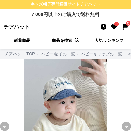
キッズ帽子
専門通販サイト
チアハット
7,000
円以上のご購入で送料無料
0
0
チアハット
新着商品
商品を検索
人気ランキング
チアハット TOP
›
ベビー 帽子の一覧
›
ベビーキャップの一覧
›
Previous slide
Ne