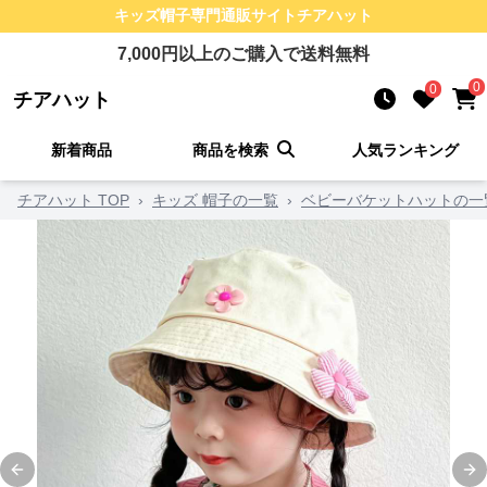
キッズ帽子
専門通販サイト
チアハット
7,000
円以上のご購入で送料無料
0
0
チアハット
新着商品
商品を検索
人気ランキング
チアハット TOP
›
キッズ 帽子の一覧
›
ベビーバケットハットの一
Previous slide
Ne