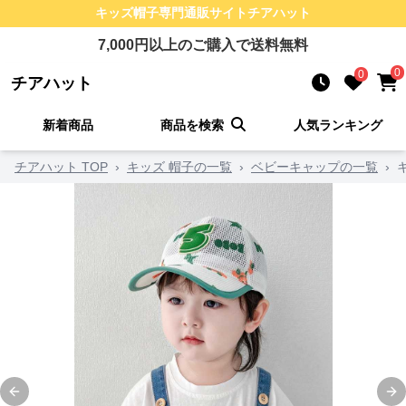
キッズ帽子
専門通販サイト
チアハット
7,000
円以上のご購入で送料無料
0
0
チアハット
新着商品
商品を検索
人気ランキング
チアハット TOP
›
キッズ 帽子の一覧
›
ベビーキャップの一覧
›
Previous slide
Ne