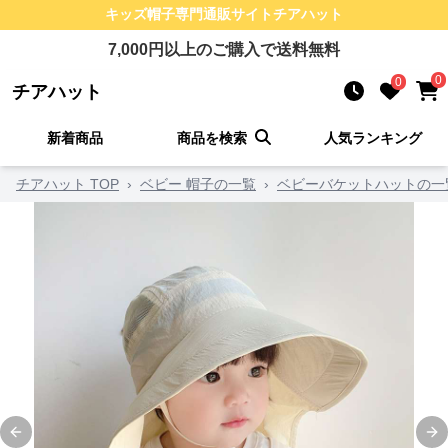
キッズ帽子
専門通販サイト
チアハット
7,000
円以上のご購入で送料無料
0
0
チアハット
新着商品
商品を検索
人気ランキング
チアハット TOP
›
ベビー 帽子の一覧
›
ベビーバケットハットの一
Previous slide
Ne