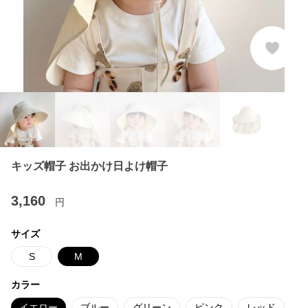
キッズ帽子 お出かけ日よけ帽子
3,160
円
サイズ
S
M
カラー
イエロー
ブルー
グリーン
ピンク
レッド