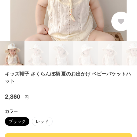
キッズ帽子 さくらんぼ柄 夏のお出かけ ベビーバケットハ
ット
2,860
円
カラー
ブラック
レッド