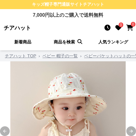
キッズ帽子
専門通販サイト
チアハット
7,000
円以上のご購入で送料無料
0
0
チアハット
新着商品
商品を検索
人気ランキング
チアハット TOP
›
ベビー 帽子の一覧
›
ベビーバケットハットの一
Previous slide
Ne