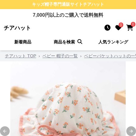
キッズ帽子
専門通販サイト
チアハット
7,000
円以上のご購入で送料無料
0
0
チアハット
新着商品
商品を検索
人気ランキング
チアハット TOP
›
ベビー 帽子の一覧
›
ベビーバケットハットの一
Previous slide
Ne