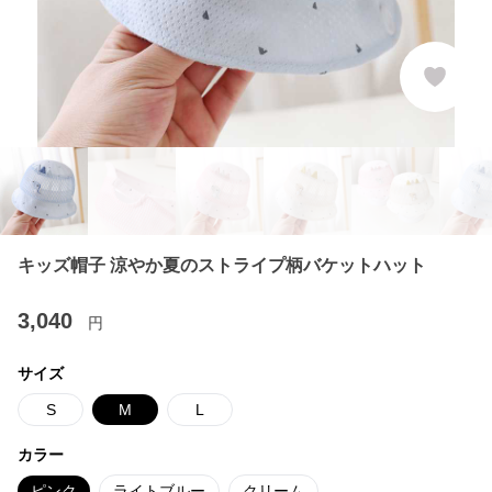
キッズ帽子 涼やか夏のストライプ柄バケットハット
3,040
円
サイズ
S
M
L
カラー
ピンク
ライトブルー
クリーム