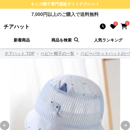
キッズ帽子
専門通販サイト
チアハット
7,000
円以上のご購入で送料無料
0
0
チアハット
新着商品
商品を検索
人気ランキング
チアハット TOP
›
ベビー 帽子の一覧
›
ベビーバケットハットの一
Previous slide
Ne